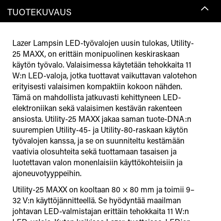
TUOTEKUVAUS
Lazer Lampsin LED-työvalojen uusin tulokas, Utility-
25 MAXX, on erittäin monipuolinen keskiraskaan
käytön työvalo. Valaisimessa käytetään tehokkaita 11
W:n LED-valoja, jotka tuottavat vaikuttavan valotehon
erityisesti valaisimen kompaktiin kokoon nähden.
Tämä on mahdollista jatkuvasti kehittyneen LED-
elektroniikan sekä valaisimen kestävän rakenteen
ansiosta. Utility-25 MAXX jakaa saman tuote-DNA:n
suurempien Utility-45- ja Utility-80-raskaan käytön
työvalojen kanssa, ja se on suunniteltu kestämään
vaativia olosuhteita sekä tuottamaan tasaisen ja
luotettavan valon monenlaisiin käyttökohteisiin ja
ajoneuvotyyppeihin.
Utility-25 MAXX on kooltaan 80 × 80 mm ja toimii 9–
32 V:n käyttöjännitteellä. Se hyödyntää maailman
johtavan LED-valmistajan erittäin tehokkaita 11 W:n