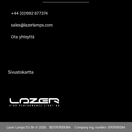
+44 (0)1992 677374
sales@lazerlamps.com
Ota yhteyttä
Sivustokartta
Lazer Lamps EU Bv © 2026. BE0767659384. Company reg. number: 0767659384.