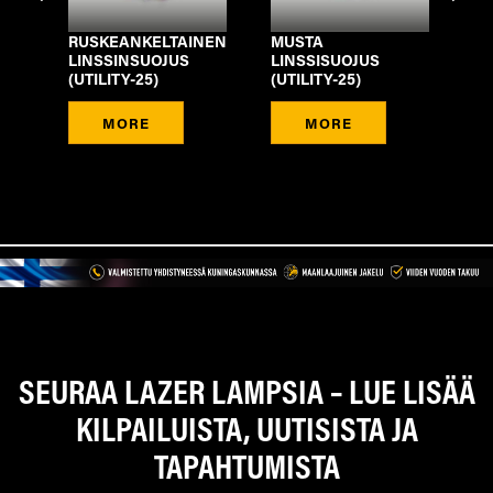
RUSKEANKELTAINEN
MUSTA
YH
LINSSINSUOJUS
LINSSISUOJUS
JO
(UTILITY-25)
(UTILITY-25)
NA
DE
MORE
MORE
SEURAA LAZER LAMPSIA – LUE LISÄÄ
KILPAILUISTA, UUTISISTA JA
TAPAHTUMISTA