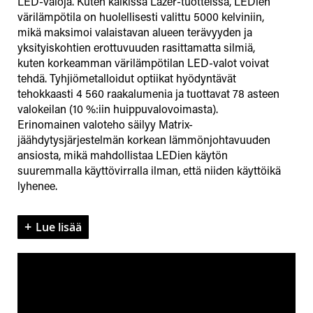
LED-valoja. Kuten kaikissa Lazer-tuotteissa, LEDien
värilämpötila on huolellisesti valittu 5000 kelviniin,
mikä maksimoi valaistavan alueen terävyyden ja
yksityiskohtien erottuvuuden rasittamatta silmiä,
kuten korkeamman värilämpötilan LED-valot voivat
tehdä. Tyhjiömetalloidut optiikat hyödyntävät
tehokkaasti 4 560 raakalumenia ja tuottavat 78 asteen
valokeilan (10 %:iin huippuvalovoimasta).
Erinomainen valoteho säilyy Matrix-
jäähdytysjärjestelmän korkean lämmönjohtavuuden
ansiosta, mikä mahdollistaa LEDien käytön
suuremmalla käyttövirralla ilman, että niiden käyttöikä
lyhenee.
Lue lisää