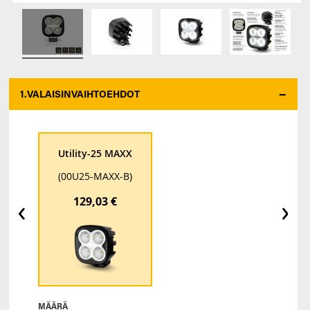
1.
VALAISINVAIHTOEHDOT
*
Utility-25 MAXX
(00U25-MAXX-B)
‹
›
129,03 €
MÄÄRÄ