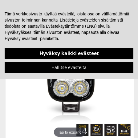
SKIP
OSTOSKORINI
SEARCH
JÄLLEENMYYJÄHAKU
TO
Tämä verkkosivusto käyttää evästeitä, joista osa on välttämättömiä
CONTENT
sivuston toiminnan kannalta. Lisätietoja evästeiden sisältämistä
tiedoista on saatavilla
Evästekäytäntömme (ENG)
sivulla.
Hyväksyäksesi tämän sivuston evästeet, napsauta alla olevaa
Hyväksy evästeet -painiketta.
Skip
Skip
to
to
Hyväksy kaikki evästeet
the
the
end
beginning
Hallitse evästeitä
of
of
the
the
images
images
gallery
gallery
Tap to expand