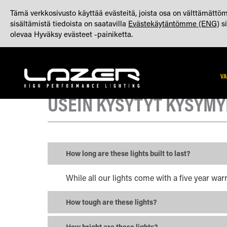
SKIP
TIETOJA
VALMISTETTU YHDISTYNEESSÄ KUNINGASKUNNASSA
Tämä verkkosivusto käyttää evästeitä, joista osa on välttämättöm
TO
sisältämistä tiedoista on saatavilla
Evästekäytäntömme (ENG)
si
CONTENT
olevaa Hyväksy evästeet -painiketta.
VA
USEIN KYSYTYT KYSYM
How long are these lights built to last?
While all our lights come with a five year war
How tough are these lights?
How bright are these lights?