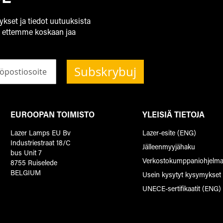
ykset ja tiedot uutuuksista
, ettemme koskaan jaa
Subskrybuj
EUROOPAN TOIMISTO
YLEISIÄ TIETOJA
Lazer Lamps EU Bv
Lazer-esite (ENG)
Industriestraat 18/C
Jälleenmyyjähaku
bus Unit 7
Verkostokumppaniohjelm
8755 Ruiselede
BELGIUM
Usein kysytyt kysymykset
UNECE-sertifikaatit (ENG)