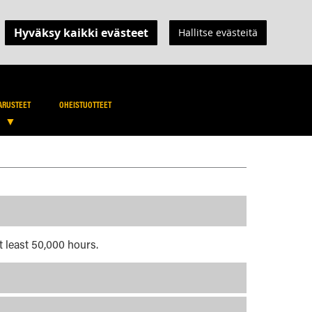
Hyväksy kaikki evästeet
Hallitse evästeitä
OSTOSKORINI
NMYYJÄNÄ
SEARCH
SEARCH
ARUSTEET
OHEISTUOTTEET
t least 50,000 hours.