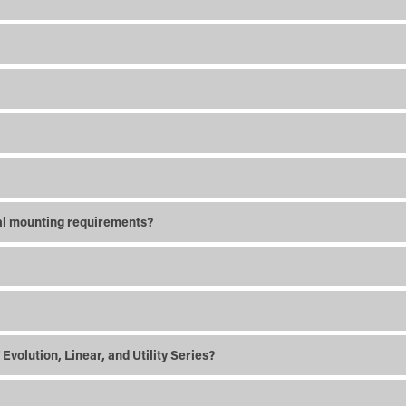
?
cial mounting requirements?
olution, Linear, and Utility Series?