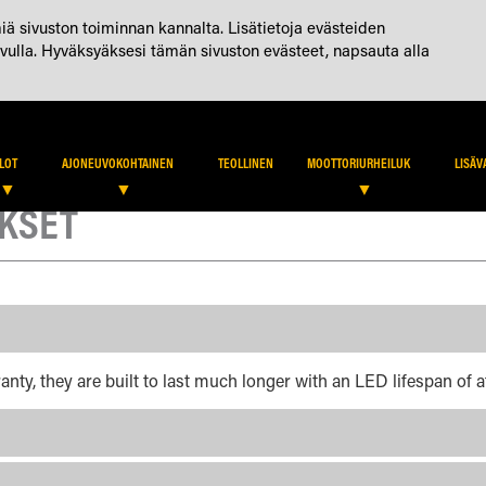
BLOGI (ENG)
OTA YHTEYTTÄ
TILI
iä sivuston toiminnan kannalta. Lisätietoja evästeiden
vulla. Hyväksyäksesi tämän sivuston evästeet, napsauta alla
JÄLLEENMYYJÄHAKU
KIRJAUDU JÄLLEE
LOT
AJONEUVOKOHTAINEN
TEOLLINEN
MOOTTORIURHEILUK
LISÄV
YKSET
ranty, they are built to last much longer with an LED lifespan of a