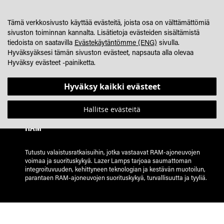
SKIP
OSTOSKORINI
SEARCH
JÄLLEENMYYJÄHAKU
TO
Tämä verkkosivusto käyttää evästeitä, joista osa on välttämättömiä
CONTENT
sivuston toiminnan kannalta. Lisätietoja evästeiden sisältämistä
tiedoista on saatavilla
Evästekäytäntömme (ENG)
sivulla.
Hyväksyäksesi tämän sivuston evästeet, napsauta alla olevaa
Hyväksy evästeet -painiketta.
Hyväksy kaikki evästeet
Hallitse evästeitä
RAM
Tutustu valaistusratkaisuihin, jotka vastaavat RAM-ajoneuvojen
voimaa ja suorituskykyä. Lazer Lamps tarjoaa saumattoman
integroituvuuden, kehittyneen teknologian ja kestävän muotoilun,
parantaen RAM-ajoneuvojen suorituskykyä, turvallisuutta ja tyyliä.