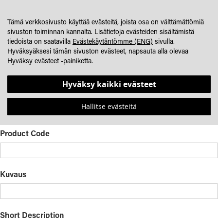
SKIP
OSTOSKORINI
SEARCH
JÄLLEENMYYJÄHAKU
TO
Tämä verkkosivusto käyttää evästeitä, joista osa on välttämättömiä
CONTENT
sivuston toiminnan kannalta. Lisätietoja evästeiden sisältämistä
tiedoista on saatavilla
Evästekäytäntömme (ENG)
sivulla.
LAAJENNETTU HAKU
Hyväksyäksesi tämän sivuston evästeet, napsauta alla olevaa
Hyväksy evästeet -painiketta.
Haun asetukset
Hyväksy kaikki evästeet
Tuotenimi
Hallitse evästeitä
Product Code
Kuvaus
Short Description