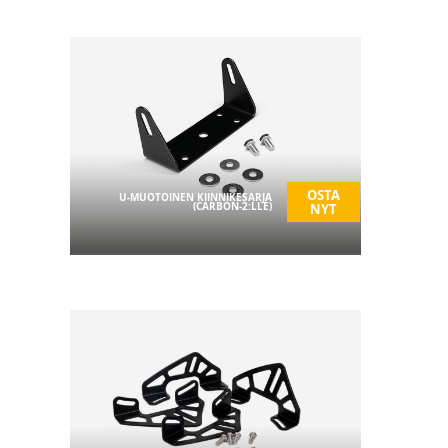
OSTA
U-MUOTOINEN KIINNIKESARJA
(CARBON-2:LLE)
NYT