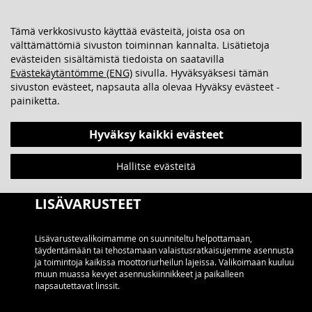
SKIP
OSTOSKORINI
SEARCH
JÄLLEENMYYJÄHAKU
TO
Tämä verkkosivusto käyttää evästeitä, joista osa on
CONTENT
välttämättömiä sivuston toiminnan kannalta. Lisätietoja
evästeiden sisältämistä tiedoista on saatavilla
Evästekäytäntömme (ENG)
sivulla. Hyväksyäksesi tämän
sivuston evästeet, napsauta alla olevaa Hyväksy evästeet -
painiketta.
Hyväksy kaikki evästeet
Hallitse evästeitä
LISÄVARUSTEET
Lisävarustevalikoimamme on suunniteltu helpottamaan,
täydentämään tai tehostamaan valaistusratkaisujemme asennusta
ja toimintoja kaikissa moottoriurheilun lajeissa. Valikoimaan kuuluu
muun muassa kevyet asennuskiinnikkeet ja paikalleen
napsautettavat linssit.