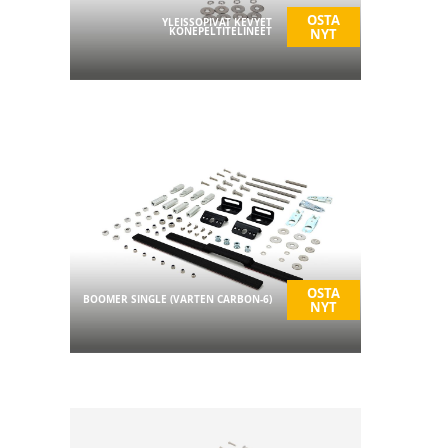
OSTA
YLEISSOPIVAT KEVYET
KONEPELTITELINEET
NYT
OSTA
BOOMER SINGLE (VARTEN CARBON-6)
NYT