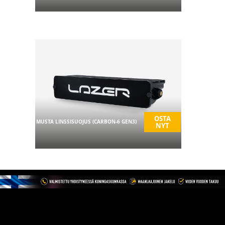
OSTA
MUSTA LINSSISUOJUS (CARBON-6 GEN3)
NYT