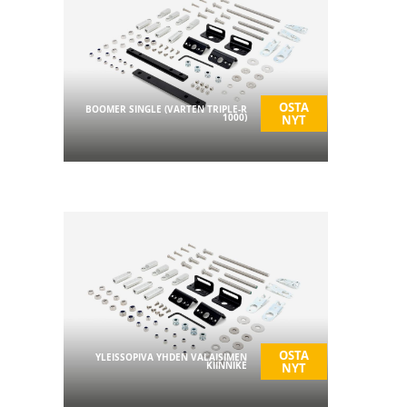
OSTA
BOOMER SINGLE (VARTEN TRIPLE-R
1000)
NYT
OSTA
YLEISSOPIVA YHDEN VALAISIMEN
KIINNIKE
NYT