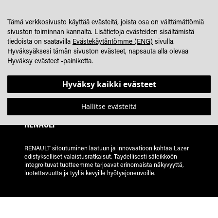
SKIP
OSTOSKORINI
SEARCH
JÄLLEENMYYJÄHAKU
TO
Tämä verkkosivusto käyttää evästeitä, joista osa on välttämättömiä
CONTENT
sivuston toiminnan kannalta. Lisätietoja evästeiden sisältämistä
tiedoista on saatavilla
Evästekäytäntömme (ENG)
sivulla.
Hyväksyäksesi tämän sivuston evästeet, napsauta alla olevaa
Hyväksy evästeet -painiketta.
Hyväksy kaikki evästeet
Hallitse evästeitä
RENAULT
RENAULT sitoutuminen laatuun ja innovaatioon kohtaa Lazer
edistykselliset valaistusratkaisut. Täydellisesti säleikköön
integroituvat tuotteemme tarjoavat erinomaista näkyvyyttä,
luotettavuutta ja tyyliä kevyille hyötyajoneuvoille.