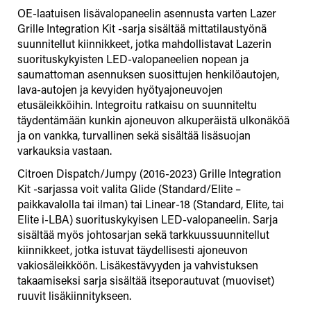
OE-laatuisen lisävalopaneelin asennusta varten Lazer
Grille Integration Kit -sarja sisältää mittatilaustyönä
suunnitellut kiinnikkeet, jotka mahdollistavat Lazerin
suorituskykyisten LED-valopaneelien nopean ja
saumattoman asennuksen suosittujen henkilöautojen,
lava-autojen ja kevyiden hyötyajoneuvojen
etusäleikköihin. Integroitu ratkaisu on suunniteltu
täydentämään kunkin ajoneuvon alkuperäistä ulkonäköä
ja on vankka, turvallinen sekä sisältää lisäsuojan
varkauksia vastaan.
Citroen Dispatch/Jumpy (2016-2023) Grille Integration
Kit -sarjassa voit valita Glide (Standard/Elite –
paikkavalolla tai ilman) tai Linear-18 (Standard, Elite, tai
Elite i-LBA) suorituskykyisen LED-valopaneelin. Sarja
sisältää myös johtosarjan sekä tarkkuussuunnitellut
kiinnikkeet, jotka istuvat täydellisesti ajoneuvon
vakiosäleikköön. Lisäkestävyyden ja vahvistuksen
takaamiseksi sarja sisältää itseporautuvat (muoviset)
ruuvit lisäkiinnitykseen.