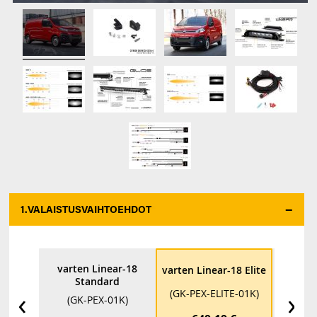
1.
VALAISTUSVAIHTOEHDOT
*
varten Linear-18
varten L
varten Linear-18 Elite
Standard
kan
‹
›
(GK-PEX-ELITE-01K)
(GK-PEX-01K)
(GK-P