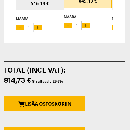
649,19 €
516,13 €
8
MÄÄRÄ
MÄÄRÄ
MÄÄRÄ
−
+
−
+
−
814,73 €
LISÄÄ OSTOSKORIIN