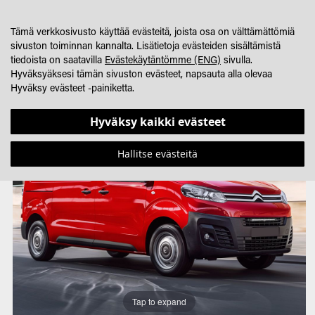
SKIP
OSTOSKORINI
SEARCH
JÄLLEENMYYJÄHAKU
TO
Tämä verkkosivusto käyttää evästeitä, joista osa on välttämättömiä
CONTENT
sivuston toiminnan kannalta. Lisätietoja evästeiden sisältämistä
tiedoista on saatavilla
Evästekäytäntömme (ENG)
sivulla.
Hyväksyäksesi tämän sivuston evästeet, napsauta alla olevaa
Hyväksy evästeet -painiketta.
Skip
Skip
to
to
Hyväksy kaikki evästeet
the
the
end
beginning
Hallitse evästeitä
of
of
the
the
images
images
gallery
gallery
Tap to expand