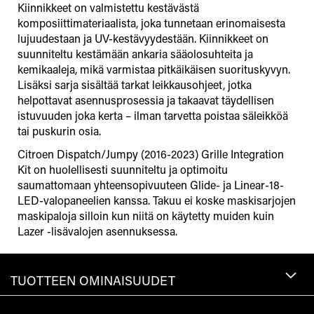
Kiinnikkeet on valmistettu kestävästä
komposiittimateriaalista, joka tunnetaan erinomaisesta
lujuudestaan ja UV-kestävyydestään. Kiinnikkeet on
suunniteltu kestämään ankaria sääolosuhteita ja
kemikaaleja, mikä varmistaa pitkäikäisen suorituskyvyn.
Lisäksi sarja sisältää tarkat leikkausohjeet, jotka
helpottavat asennusprosessia ja takaavat täydellisen
istuvuuden joka kerta – ilman tarvetta poistaa säleikköä
tai puskurin osia.
Citroen Dispatch/Jumpy (2016-2023) Grille Integration
Kit on huolellisesti suunniteltu ja optimoitu
saumattomaan yhteensopivuuteen Glide- ja Linear-18-
LED-valopaneelien kanssa. Takuu ei koske maskisarjojen
maskipaloja silloin kun niitä on käytetty muiden kuin
Lazer -lisävalojen asennuksessa.
TUOTTEEN OMINAISUUDET