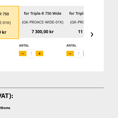
for Triple-R 750 Wide
for Triple-R 750 Beacon
-R 750
(GK-PROACE-WIDE-01K)
(GK-PROACE-BCN-01K)
E-01K)
›
7 300,00 kr
11 100,00 kr
0 kr
ANTAL
ANTAL
AN
−
+
−
+