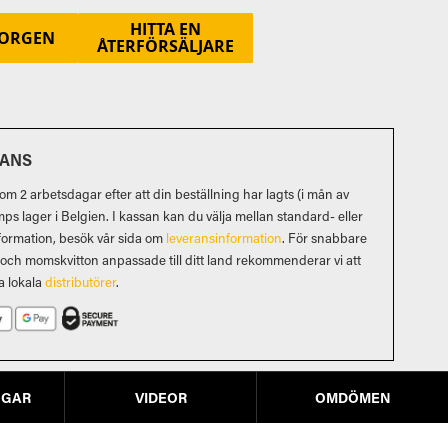
HITTA EN
KORGEN
ÅTERFÖRSÄLJARE
RANS
m 2 arbetsdagar efter att din beställning har lagts (i mån av
mps lager i Belgien. I kassan kan du välja mellan standard- eller
formation, besök vår sida om
leveransinformation
. För snabbare
d och momskvitton anpassade till ditt land rekommenderar vi att
a lokala
distributörer
.
NGAR
VIDEOR
OMDÖMEN