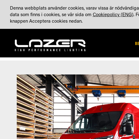
HOPPA
OM OSS
BLOGG (ENG)
KONTA
TILLVERKAT I STORBRITANNIEN
Denna webbplats använder cookies, varav vissa är nödvändiga 
TILL
data som finns i cookies, se vår sida om
Cookiepolicy (ENG)
. 
INNEHÅLLET
knappen Acceptera cookies nedan.
B
Hoppa
Hoppa
till
till
slutet
början
av
av
bildgalleriet
bildgalleriet