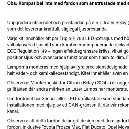
Obs: Kompatibel inte med fordon som är utrustade med ett
Uppgradera utseendet och prestandan på din Citroen Relay (2
som det levererar kraftfull, väglegal ljusprestanda.
Varje kit innehåller ett par Triple-R 750 LED-extraljus med h
välbalanserad ljusbild som kombinerar imponerande räckvidd 
ECE Regulation 149 – ingen effektbegränsare krävs, vilket gö
positionsljus och avancerade funktioner som flash-to-dim. Fö
Lamporna monteras med hjälp av fyra precisionsdesignade fäs
helt väder- och kemikaliebeständigt. Kitet innehåller även en
Observera: Monteringskit för Citroen Relay (2024+) är noggr
grillfästen där andra märken än Lazer Lamps har monterats.
Om fordonet har Xenon- eller LED-strålkastare som standard k
installationen med hjälp av ett CAN-gränssnitt, där vår rek
kanal.
Observera att detta fordon delar grilldesign med flera andra 
fordon, inklusive Toyota Proace Max, Fiat Ducato, Opel Mova