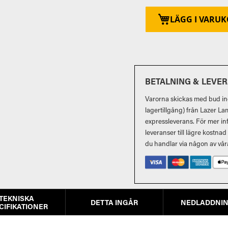
LÄGG I VARU
BETALNING & LEVE
Varorna skickas med bud ino
lagertillgång) från Lazer La
expressleverans. För mer in
leveranser till lägre kostna
du handlar via någon av vår
TEKNISKA
DETTA INGÅR
NEDLADDNI
CIFIKATIONER