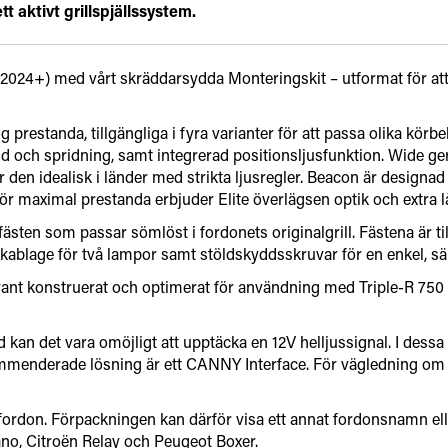
 aktivt grillspjällssystem.
024+) med vårt skräddarsydda Monteringskit – utformat för att ge
ög prestanda, tillgängliga i fyra varianter för att passa olika k
och spridning, samt integrerad positionsljusfunktion. Wide ger e
r den idealisk i länder med strikta ljusregler. Beacon är designa
r maximal prestanda erbjuder Elite överlägsen optik och extra lå
ten som passar sömlöst i fordonets originalgrill. Fästena är t
 kablage för två lampor samt stöldskyddsskruvar för en enkel, säk
ant konstruerat och optimerat för användning med Triple-R 750 L
an det vara omöjligt att upptäcka en 12V helljussignal. I dessa 
ommenderade lösning är ett CANNY Interface. För vägledning om h
fordon. Förpackningen kan därför visa ett annat fordonsnamn elle
no, Citroën Relay och Peugeot Boxer.