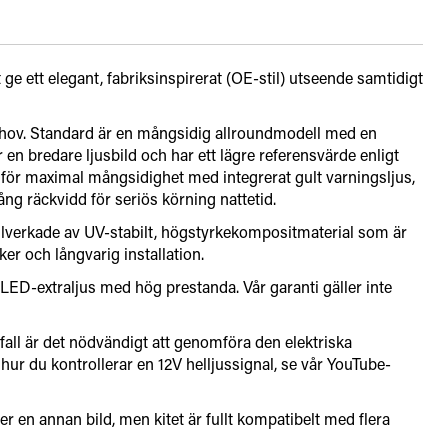
 ett elegant, fabriksinspirerat (OE-stil) utseende samtidigt
örbehov. Standard är en mångsidig allroundmodell med en
n bredare ljusbild och har ett lägre referensvärde enligt
d för maximal mångsidighet med integrerat gult varningsljus,
ng räckvidd för seriös körning nattetid.
illverkade av UV-stabilt, högstyrkekompositmaterial som är
er och långvarig installation.
ED-extraljus med hög prestanda. Vår garanti gäller inte
fall är det nödvändigt att genomföra den elektriska
ur du kontrollerar en 12V helljussignal, se vår YouTube-
r en annan bild, men kitet är fullt kompatibelt med flera