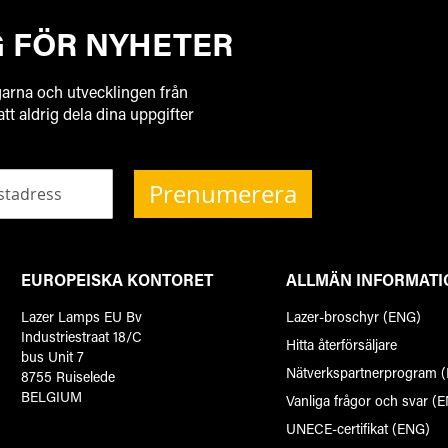
G FÖR NYHETER
garna och utvecklingen från
 att aldrig dela dina uppgifter
Prenumerera
EUROPEISKA KONTORET
ALLMÄN INFORMATI
Lazer Lamps EU Bv
Lazer-broschyr (ENG)
Industriestraat 18/C
Hitta återförsäljare
bus Unit 7
Nätverkspartnerprogram 
8755 Ruiselede
BELGIUM
Vanliga frågor och svar (
UNECE-certifikat (ENG)