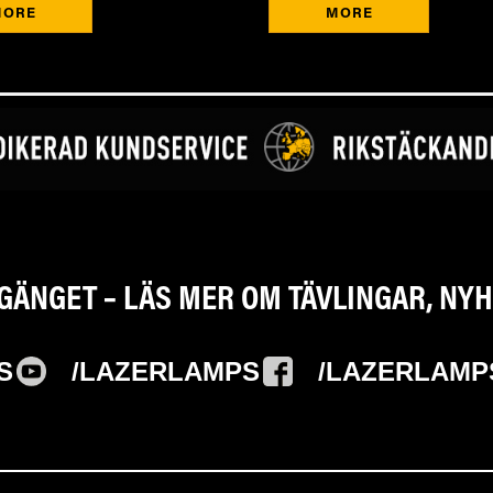
MORE
MORE
-GÄNGET – LÄS MER OM TÄVLINGAR, N
S
/LAZERLAMPS
/LAZERLAMP