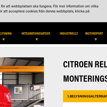
KTA OSS
KONTO
för att webbplatsen ska fungera. För mer information om vilka
För att acceptera cookies från denna webbplats, klicka på
HITTA ÅTERFÖRSÄLJARE
B2
ELYSNING
INTEGRATIONSSATSER
INDUSTRIELLT
MOTORSPORT
CITROEN REL
MONTERINGS
1.
BELYSNINGSALTERNAT