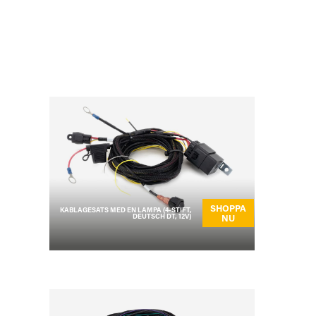
SHOPPA
KABLAGESATS MED EN LAMPA (4-STIFT,
DEUTSCH DT, 12V)
NU