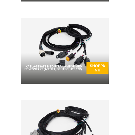
SHOPPA
KABLAGESATS MED FYRA LAMPOR MED
ITT-KONTAKT (4-STIFT, DEUTSCH DT, 12V)
NU