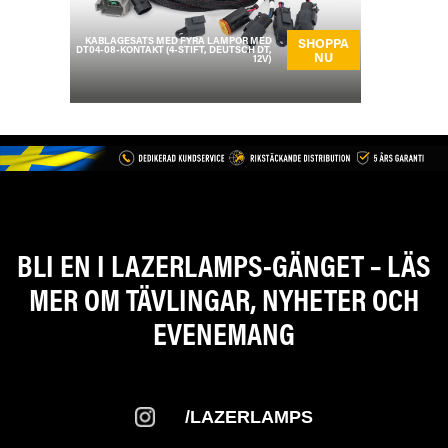
KABLAGESATS MED FYRA LAMPOR MED
SHOPPA
DT04-08-KONTAKT (4-STIFT, DEUTSCH DT,
NU
12V)
BLI EN I LAZERLAMPS-GÄNGET – LÄS
MER OM TÄVLINGAR, NYHETER OCH
EVENEMANG
/LAZERLAMPS