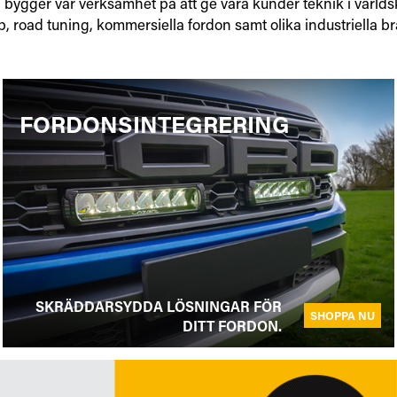
on bygger vår verksamhet på att ge våra kunder teknik i världs
p, road tuning, kommersiella fordon samt olika industriella b
FORDONSINTEGRERING
SKRÄDDARSYDDA LÖSNINGAR FÖR
SHOPPA NU
DITT FORDON.