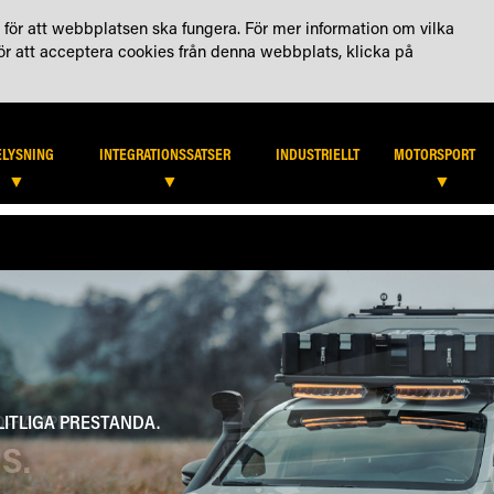
KTA OSS
KONTO
för att webbplatsen ska fungera. För mer information om vilka
För att acceptera cookies från denna webbplats, klicka på
HITTA ÅTERFÖRSÄLJARE
B2
ELYSNING
INTEGRATIONSSATSER
INDUSTRIELLT
MOTORSPORT
LITLIGA PRESTANDA.