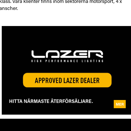
klass. Våra klienter finns inom sektorerna motorsport, 4 x
ranscher.
HITTA NÄRMASTE ÅTERFÖRSÄLJARE.
MER