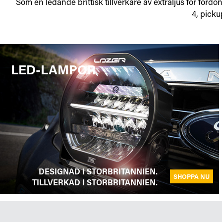
Som en ledande brittisk tillverkare av extraljus för ford
4, picku
LED-LAMPOR
DESIGNAD I STORBRITANNIEN.
SHOPPA NU
TILLVERKAD I STORBRITANNIEN.