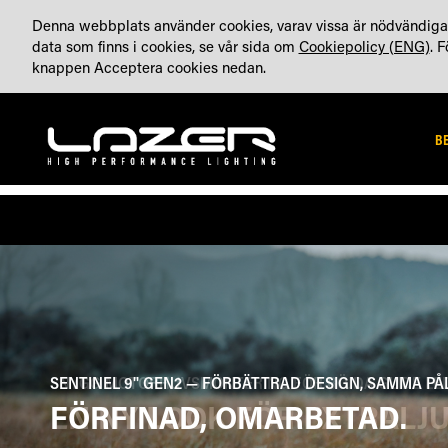
HOPPA
OM OSS
BLOGG (ENG)
KONTA
TILLVERKAT I STORBRITANNIEN
Denna webbplats använder cookies, varav vissa är nödvändiga 
TILL
data som finns i cookies, se vår sida om
Cookiepolicy (ENG)
. 
INNEHÅLLET
knappen Acceptera cookies nedan.
B
SENTINEL 9'' GEN2 — FÖRBÄTTRAD DESIGN, SAMMA PÅ
FÖRFINAD, OMARBETAD.