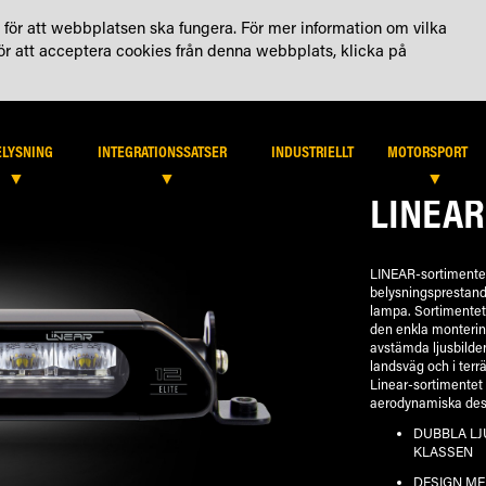
KTA OSS
KONTO
för att webbplatsen ska fungera. För mer information om vilka
För att acceptera cookies från denna webbplats, klicka på
HITTA ÅTERFÖRSÄLJARE
B2
ELYSNING
INTEGRATIONSSATSER
INDUSTRIELLT
MOTORSPORT
LINEAR
LINEAR-sortimentet 
belysningsprestand
lampa. Sortimentet ä
den enkla monterin
avstämda ljusbilde
landsväg och i terr
Linear-sortimentet
aerodynamiska desig
DUBBLA LJ
KLASSEN
DESIGN ME