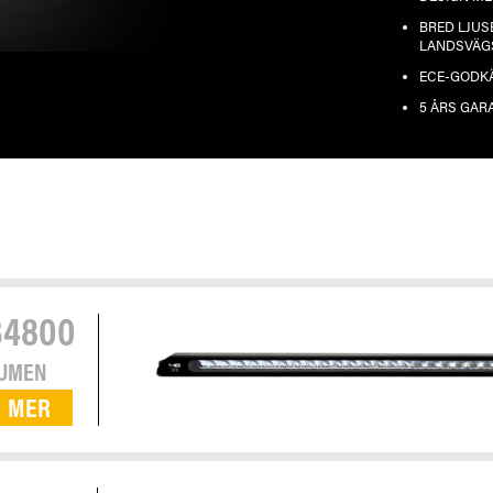
BRED LJUS
LANDSVÄG
ECE-GODKÄ
5 ÅRS GAR
34800
UMEN
MER