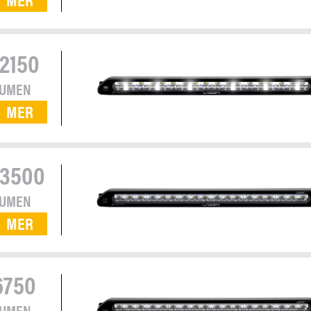
12150
LUMEN
MER
13500
LUMEN
MER
6750
LUMEN