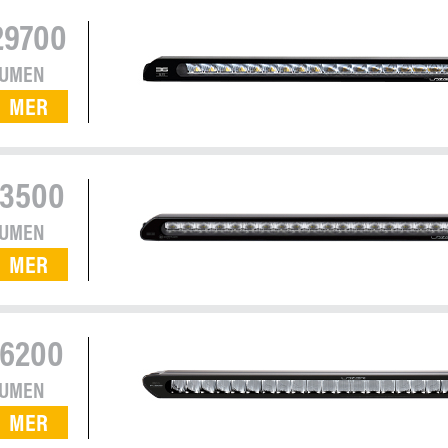
29700
LUMEN
MER
13500
LUMEN
MER
16200
LUMEN
MER