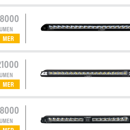
18000
LUMEN
MER
21000
LUMEN
MER
18000
LUMEN
MER