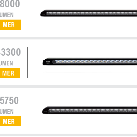
18000
LUMEN
MER
33300
UMEN
MER
15750
LUMEN
MER