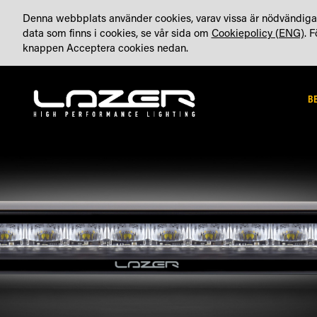
HOPPA
OM OSS
BLOGG (ENG)
KONTA
TILLVERKAT I STORBRITANNIEN
Denna webbplats använder cookies, varav vissa är nödvändiga 
TILL
data som finns i cookies, se vår sida om
Cookiepolicy (ENG)
. 
INNEHÅLLET
knappen Acceptera cookies nedan.
B