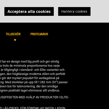
Acceptera alla cookies
Hantera cookies
MIN KUNDVAGN
B PORTAL
SÖK
SÖK
TILLBEHÖR
PROFILVAROR
har en design med låg profil och ger otrolig
a trots de minimala proportionerna hos varje
r tillgängligt i standard- och Elite-varianter och
gen, den högklassiga moderna stilen och perfekt
n gör det mycket populärt för vardagsbruk på
äng. Med storlekar på upp till 1 282 mm (51") passar
 även bra för takmontering, där den smidiga
nen praktiskt taget eliminerar allt vindbrus.
USEFFEKTEN MED HJÄLP AV PRODUKTER I ELITE-
D LÅG PROFIL FÖR FÖRENKLAD INSTALLATION