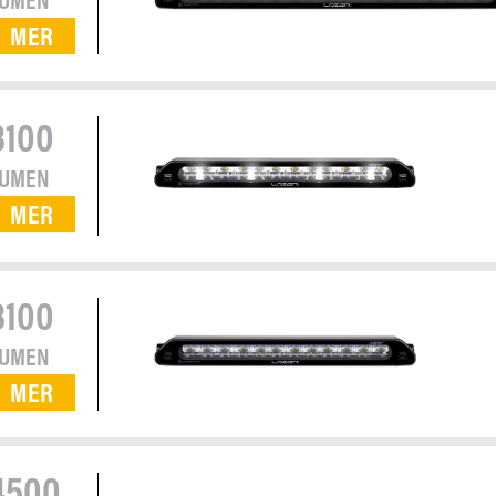
MER
8100
LUMEN
MER
8100
LUMEN
MER
4500