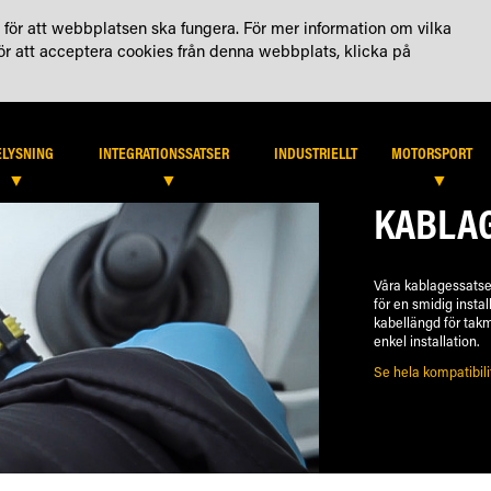
KTA OSS
KONTO
för att webbplatsen ska fungera. För mer information om vilka
För att acceptera cookies från denna webbplats, klicka på
HITTA ÅTERFÖRSÄLJARE
B2
ELYSNING
INTEGRATIONSSATSER
INDUSTRIELLT
MOTORSPORT
KABLA
Våra kablagessatse
för en smidig instal
kabellängd för takm
enkel installation.
Se hela kompatibilit