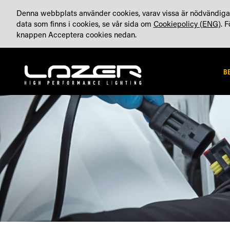
HOPPA
OM OSS
BLOGG (ENG)
KONTA
TILLVERKAT I STORBRITANNIEN
Denna webbplats använder cookies, varav vissa är nödvändiga 
TILL
data som finns i cookies, se vår sida om
Cookiepolicy (ENG)
. 
INNEHÅLLET
knappen Acceptera cookies nedan.
B