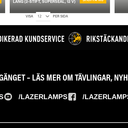
LÅNG (2-STIFT, SUPERSEAL, 12 V)
VISA
PER SIDA
-GÄNGET – LÄS MER OM TÄVLINGAR, N
S
/LAZERLAMPS
/LAZERLAMP