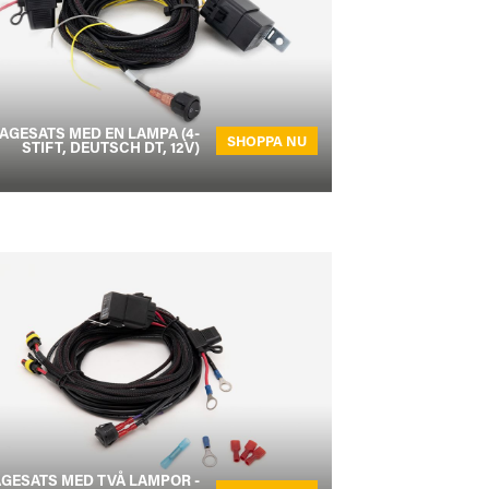
AGESATS MED EN LAMPA (4-
SHOPPA NU
STIFT, DEUTSCH DT, 12V)
GESATS MED TVÅ LAMPOR -