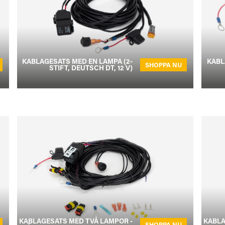
KABLAGESATS MED EN LAMPA (2-
KABL
SHOPPA NU
STIFT, DEUTSCH DT, 12 V)
KABLAGESATS MED TVÅ LAMPOR -
KABLA
SHOPPA NU