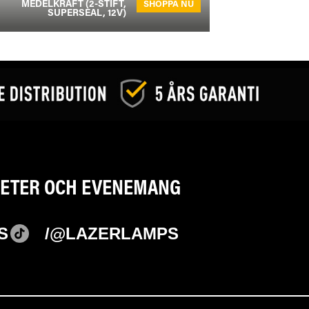
MEDELKRAFT (2-STIFT,
SHOPPA NU
SUPERSEAL, 12V)
YHETER OCH EVENEMANG
S
/@LAZERLAMPS