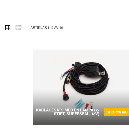
VISA
Rutnät
Listvy
ARTIKLAR
1
-
12
AV
40
SOM
KABLAGESATS MED EN LAMPA (2-
SHOPPA NU
STIFT, SUPERSEAL, 12V)