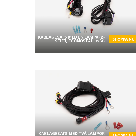
KABLAGESATS MED EN LAMPA (2-
SHOPPA NU
STIFT, ECONOSEAL, 12 V)
KABLAGESATS MED TVÅ LAMPOR
SHOPPA NU