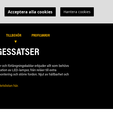
Acceptera alla cookies
Hantera cookies
MIN KUNDVAGN
B PORTAL
SÖK
SÖK
TILLBEHÖR
PROFILVAROR
GESSATSER
r och förlängningskablar erbjuder allt som behövs
lation av LED-lampor, från reläer till extra
ontering och större fordon. Njut av hållbarhet och
etslistan här.