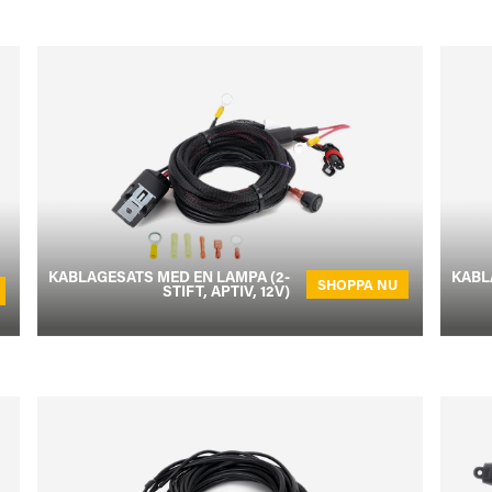
KABLAGESATS MED EN LAMPA (2-
KABL
SHOPPA NU
STIFT, APTIV, 12V)