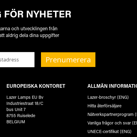
G FÖR NYHETER
garna och utvecklingen från
 att aldrig dela dina uppgifter
Prenumerera
EUROPEISKA KONTORET
ALLMÄN INFORMATI
Lazer Lamps EU Bv
Lazer-broschyr (ENG)
Industriestraat 18/C
Hitta återförsäljare
bus Unit 7
Nätverkspartnerprogram 
8755 Ruiselede
BELGIUM
Vanliga frågor och svar (
UNECE-certifikat (ENG)