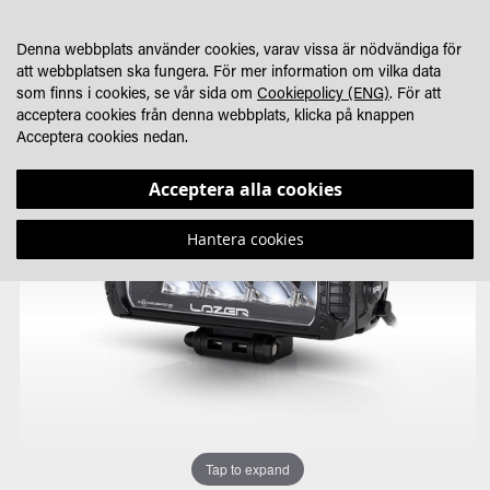
HOPPA
MIN KUNDVA
SÖK
HITTA ÅTERFÖRSÄLJARE
TILL
Denna webbplats använder cookies, varav vissa är nödvändiga för
INNEHÅLLET
att webbplatsen ska fungera. För mer information om vilka data
som finns i cookies, se vår sida om
Cookiepolicy (ENG)
. För att
acceptera cookies från denna webbplats, klicka på knappen
Acceptera cookies nedan.
Hoppa
Hoppa
till
till
Acceptera alla cookies
slutet
början
av
av
Hantera cookies
bildgalleriet
bildgalleriet
Tap to expand