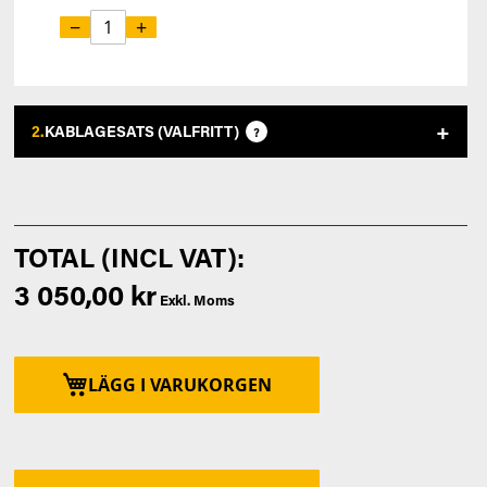
−
+
2.
KABLAGESATS (VALFRITT)
?
3 050,00 kr
LÄGG I VARUKORGEN