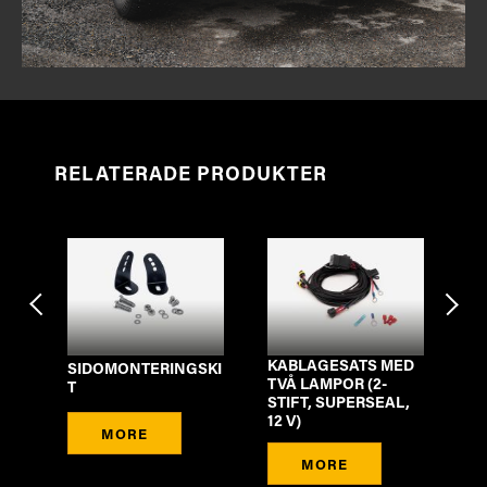
RELATERADE PRODUKTER
KABLAGESATS MED
SIDOMONTERINGSKI
LI
TVÅ LAMPOR (2-
T
R)
STIFT, SUPERSEAL,
12 V)
MORE
MORE