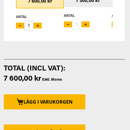
7 300,00 kr
11 
7 600,00 kr
ANTAL
ANTAL
ANTAL
−
+
−
−
+
7 600,00 kr
LÄGG I VARUKORGEN