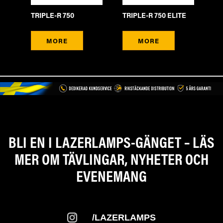
TR
E
TRIPLE-R 750
TRIPLE-R 750 ELITE
VA
TI
MORE
MORE
BLI EN I LAZERLAMPS-GÄNGET – LÄS
MER OM TÄVLINGAR, NYHETER OCH
EVENEMANG
/LAZERLAMPS