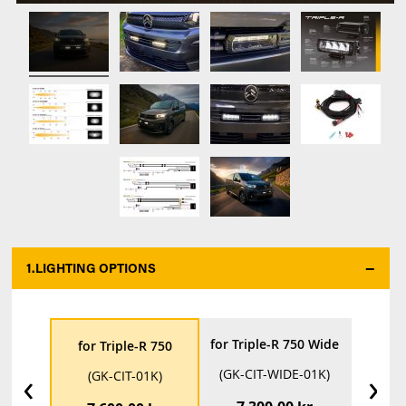
1.
LIGHTING OPTIONS
*
for Triple-R 750 Wide
for Trip
for Triple-R 750
‹
›
(GK-CIT-WIDE-01K)
(GK-C
(GK-CIT-01K)