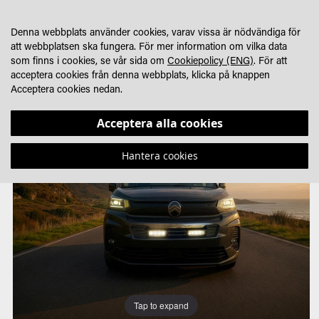
HOPPA
MIN KUNDVA
SÖK
HITTA ÅTERFÖRSÄLJARE
TILL
Denna webbplats använder cookies, varav vissa är nödvändiga för
INNEHÅLLET
att webbplatsen ska fungera. För mer information om vilka data
som finns i cookies, se vår sida om
Cookiepolicy (ENG)
. För att
acceptera cookies från denna webbplats, klicka på knappen
Acceptera cookies nedan.
Hoppa
Hoppa
till
till
Acceptera alla cookies
slutet
början
av
av
Hantera cookies
bildgalleriet
bildgalleriet
Tap to expand