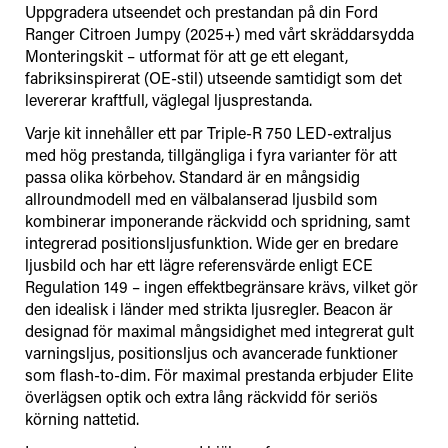
Uppgradera utseendet och prestandan på din Ford
Ranger Citroen Jumpy (2025+) med vårt skräddarsydda
Monteringskit – utformat för att ge ett elegant,
fabriksinspirerat (OE-stil) utseende samtidigt som det
levererar kraftfull, väglegal ljusprestanda.
Varje kit innehåller ett par Triple-R 750 LED-extraljus
med hög prestanda, tillgängliga i fyra varianter för att
passa olika körbehov. Standard är en mångsidig
allroundmodell med en välbalanserad ljusbild som
kombinerar imponerande räckvidd och spridning, samt
integrerad positionsljusfunktion. Wide ger en bredare
ljusbild och har ett lägre referensvärde enligt ECE
Regulation 149 – ingen effektbegränsare krävs, vilket gör
den idealisk i länder med strikta ljusregler. Beacon är
designad för maximal mångsidighet med integrerat gult
varningsljus, positionsljus och avancerade funktioner
som flash-to-dim. För maximal prestanda erbjuder Elite
överlägsen optik och extra lång räckvidd för seriös
körning nattetid.