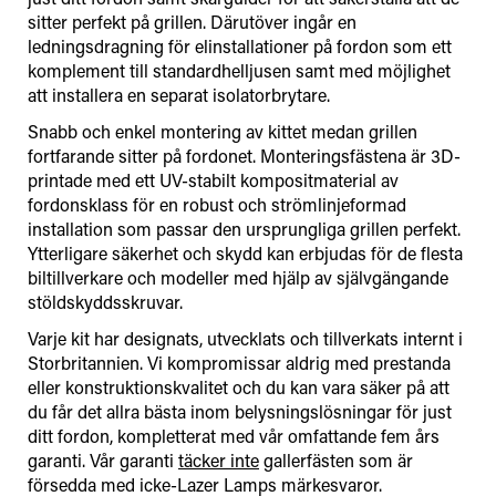
sitter perfekt på grillen. Därutöver ingår en
ledningsdragning för elinstallationer på fordon som ett
komplement till standardhelljusen samt med möjlighet
att installera en separat isolatorbrytare.
Snabb och enkel montering av kittet medan grillen
fortfarande sitter på fordonet. Monteringsfästena är 3D-
printade med ett UV-stabilt kompositmaterial av
fordonsklass för en robust och strömlinjeformad
installation som passar den ursprungliga grillen perfekt.
Ytterligare säkerhet och skydd kan erbjudas för de flesta
biltillverkare och modeller med hjälp av självgängande
stöldskyddsskruvar.
Varje kit har designats, utvecklats och tillverkats internt i
Storbritannien. Vi kompromissar aldrig med prestanda
eller konstruktionskvalitet och du kan vara säker på att
du får det allra bästa inom belysningslösningar för just
ditt fordon, kompletterat med vår omfattande fem års
garanti. Vår garanti
täcker inte
gallerfästen som är
försedda med icke-Lazer Lamps märkesvaror.