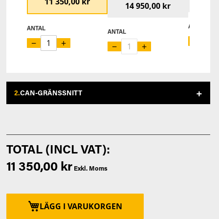
13 
11 350,00 kr
14 950,00 kr
ANTAL
ANTAL
ANTAL
−
−
+
−
+
2.
CAN-GRÄNSSNITT
11 350,00 kr
LÄGG I VARUKORGEN