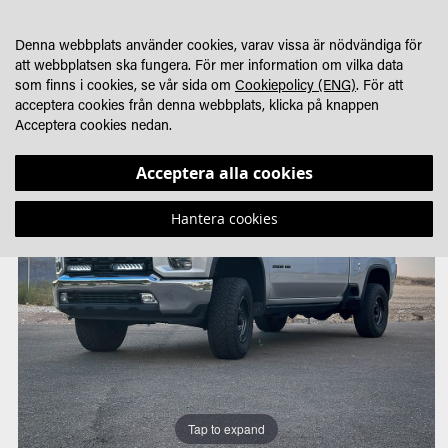
HOPPA
MIN KUNDVA
SÖK
HITTA ÅTERFÖRSÄLJARE
TILL
Denna webbplats använder cookies, varav vissa är nödvändiga för
INNEHÅLLET
att webbplatsen ska fungera. För mer information om vilka data
som finns i cookies, se vår sida om
Cookiepolicy (ENG)
. För att
acceptera cookies från denna webbplats, klicka på knappen
Acceptera cookies nedan.
Hoppa
Hoppa
till
till
Acceptera alla cookies
slutet
början
av
av
Hantera cookies
bildgalleriet
bildgalleriet
Tap to expand