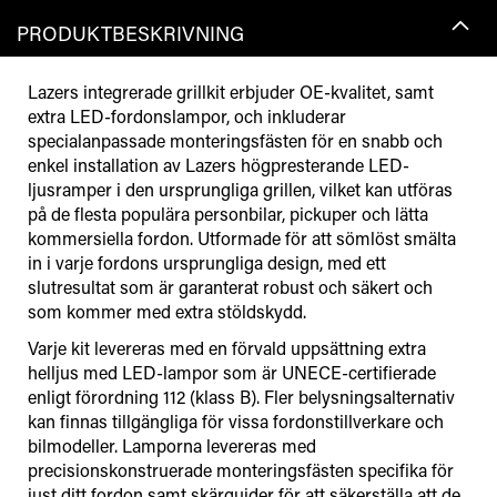
PRODUKTBESKRIVNING
Lazers integrerade grillkit erbjuder OE-kvalitet, samt
extra LED-fordonslampor, och inkluderar
specialanpassade monteringsfästen för en snabb och
enkel installation av Lazers högpresterande LED-
ljusramper i den ursprungliga grillen, vilket kan utföras
på de flesta populära personbilar, pickuper och lätta
kommersiella fordon. Utformade för att sömlöst smälta
in i varje fordons ursprungliga design, med ett
slutresultat som är garanterat robust och säkert och
som kommer med extra stöldskydd.
Varje kit levereras med en förvald uppsättning extra
helljus med LED-lampor som är UNECE-certifierade
enligt förordning 112 (klass B). Fler belysningsalternativ
kan finnas tillgängliga för vissa fordonstillverkare och
bilmodeller. Lamporna levereras med
precisionskonstruerade monteringsfästen specifika för
just ditt fordon samt skärguider för att säkerställa att de