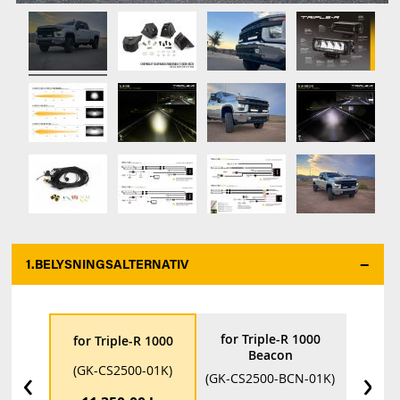
1.
BELYSNINGSALTERNATIV
*
for Triple-R 1000
for Trip
for Triple-R 1000
Beacon
‹
›
(GK-CS2
(GK-CS2500-01K)
(GK-CS2500-BCN-01K)