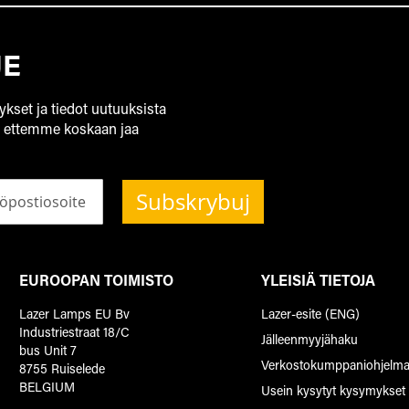
JE
ykset ja tiedot uutuuksista
, ettemme koskaan jaa
Subskrybuj
EUROOPAN TOIMISTO
YLEISIÄ TIETOJA
Lazer Lamps EU Bv
Lazer-esite (ENG)
Industriestraat 18/C
Jälleenmyyjähaku
bus Unit 7
Verkostokumppaniohjelm
8755 Ruiselede
BELGIUM
Usein kysytyt kysymykset