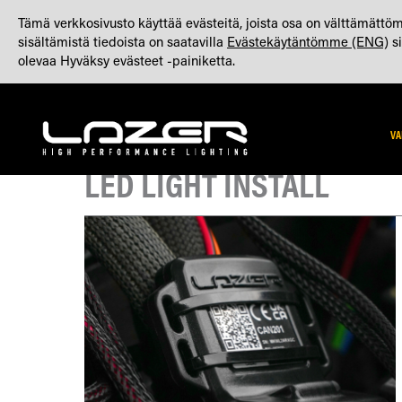
SKIP
TIETOJA
VALMISTETTU YHDISTYNEESSÄ KUNINGASKUNNASSA
Tämä verkkosivusto käyttää evästeitä, joista osa on välttämättöm
TO
sisältämistä tiedoista on saatavilla
Evästekäytäntömme (ENG)
si
CONTENT
olevaa Hyväksy evästeet -painiketta.
VA
LED LIGHT INSTALL