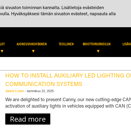
BLOGI (ENG)
OTA YHTEYTTÄ
TILI
iä sivuston toiminnan kannalta. Lisätietoja evästeiden
vulla. Hyväksyäksesi tämän sivuston evästeet, napsauta alla
JÄLLEENMYYJÄHAKU
KIRJAUDU JÄLLEE
LOT
AJONEUVOKOHTAINEN
TEOLLINEN
MOOTTORIURHEILUK
LISÄV
HOW TO INSTALL AUXILIARY LED LIGHTING 
COMMUNICATION SYSTEMS
Jamie Lister
-
tammikuu 22, 2025
We are delighted to present Canny, our new cutting-edge CAN i
activation of auxiliary lights in vehicles equipped with CAN
Read more