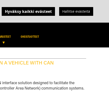
Hyväksy kaikki evästeet
Hallitse evästeitä
OSTOSKORINI
NMYYJÄNÄ
SEARCH
SEARCH
ARUSTEET
OHEISTUOTTEET
ON A VEHICLE WITH CAN
nterface solution designed to facilitate the
 (Controller Area Network) communication systems.