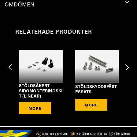
OMDÖMEN
RELATERADE PRODUKTER
STÖLDSÄKERT
ING
STÖLDSKYDDSFÄST
C
SIDOMONTERINGSKI
ESSATS
SK
T (LINEAR)
MORE
MORE