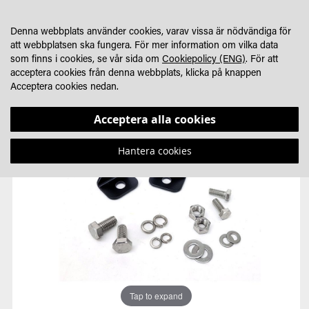
HOPPA
MIN KUNDVA
SÖK
HITTA ÅTERFÖRSÄLJARE
TILL
Denna webbplats använder cookies, varav vissa är nödvändiga för
INNEHÅLLET
att webbplatsen ska fungera. För mer information om vilka data
som finns i cookies, se vår sida om
Cookiepolicy (ENG)
. För att
acceptera cookies från denna webbplats, klicka på knappen
Acceptera cookies nedan.
Hoppa
Hoppa
till
till
Acceptera alla cookies
slutet
början
av
av
Hantera cookies
bildgalleriet
bildgalleriet
Tap to expand