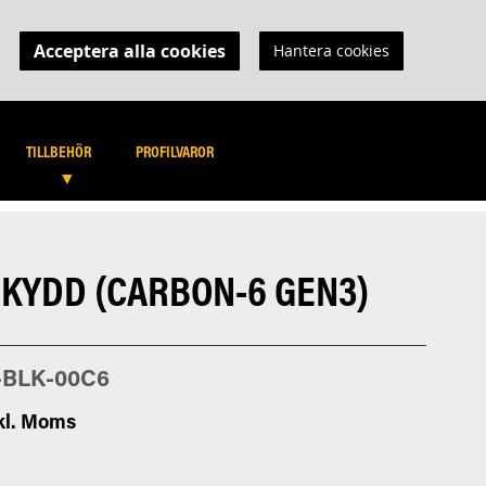
Acceptera alla cookies
Hantera cookies
MIN KUNDVAGN
B PORTAL
SÖK
SÖK
TILLBEHÖR
PROFILVAROR
SKYDD (CARBON-6 GEN3)
-BLK-00C6