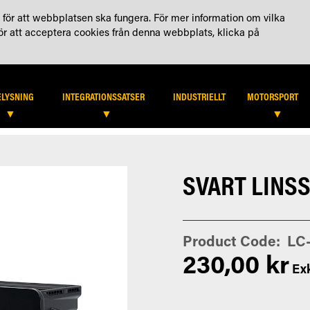
KTA OSS
KONTO
för att webbplatsen ska fungera. För mer information om vilka
För att acceptera cookies från denna webbplats, klicka på
HITTA ÅTERFÖRSÄLJARE
B2
ELYSNING
INTEGRATIONSSATSER
INDUSTRIELLT
MOTORSPORT
SVART LINS
Product Code
LC
230,00 kr