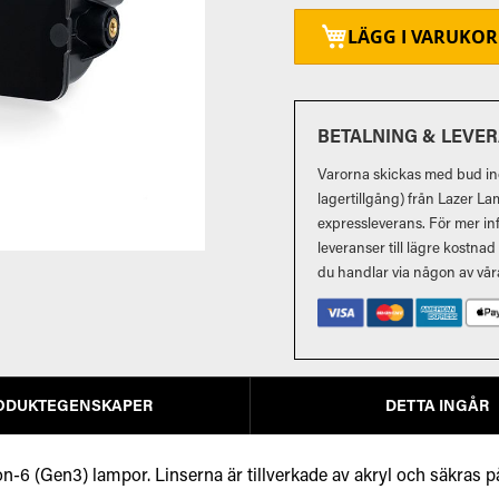
LÄGG I VARUKO
BETALNING & LEVE
Varorna skickas med bud ino
lagertillgång) från Lazer La
expressleverans. För mer in
leveranser till lägre kostna
du handlar via någon av vår
ODUKTEGENSKAPER
DETTA INGÅR
-6 (Gen3) lampor. Linserna är tillverkade av akryl och säkras på 