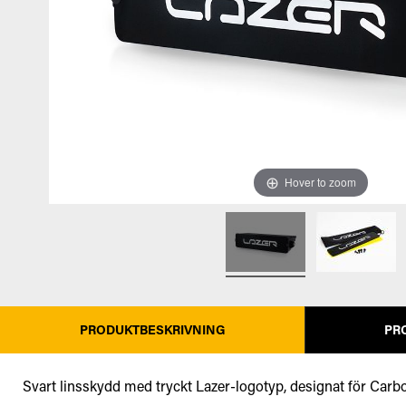
Hover to zoom
PRODUKTBESKRIVNING
PR
Svart linsskydd med tryckt Lazer-logotyp, designat för Carbon