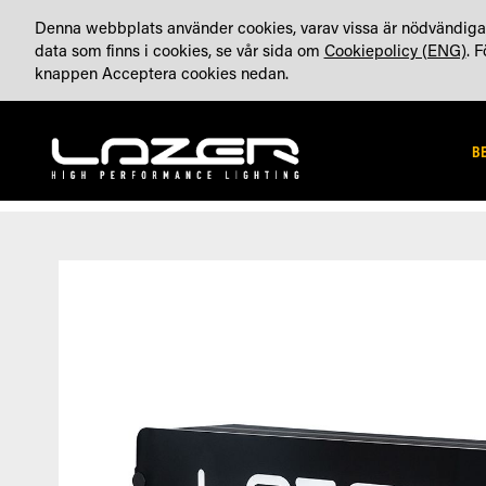
HOPPA
OM OSS
BLOGG (ENG)
KONTA
TILLVERKAT I STORBRITANNIEN
Denna webbplats använder cookies, varav vissa är nödvändiga 
TILL
data som finns i cookies, se vår sida om
Cookiepolicy (ENG)
. 
INNEHÅLLET
knappen Acceptera cookies nedan.
B
Hoppa
Hoppa
till
till
slutet
början
av
av
bildgalleriet
bildgalleriet