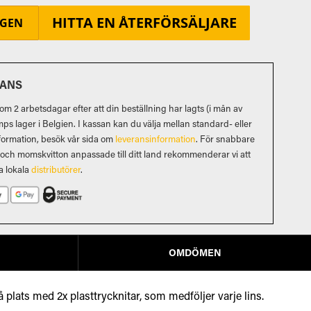
HITTA EN ÅTERFÖRSÄLJARE
RGEN
RANS
m 2 arbetsdagar efter att din beställning har lagts (i mån av
mps lager i Belgien. I kassan kan du välja mellan standard- eller
formation, besök vår sida om
leveransinformation
. För snabbare
d och momskvitton anpassade till ditt land rekommenderar vi att
a lokala
distributörer
.
OMDÖMEN
plats med 2x plasttrycknitar, som medföljer varje lins.