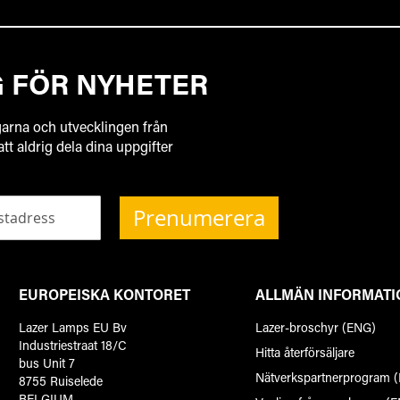
G FÖR NYHETER
garna och utvecklingen från
 att aldrig dela dina uppgifter
Prenumerera
EUROPEISKA KONTORET
ALLMÄN INFORMATI
Lazer Lamps EU Bv
Lazer-broschyr (ENG)
Industriestraat 18/C
Hitta återförsäljare
bus Unit 7
Nätverkspartnerprogram 
8755 Ruiselede
BELGIUM