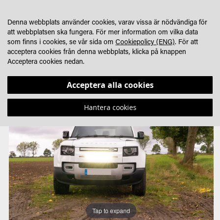
HOPPA
MIN KUNDVA
SÖK
HITTA ÅTERFÖRSÄLJARE
TILL
Denna webbplats använder cookies, varav vissa är nödvändiga för
INNEHÅLLET
att webbplatsen ska fungera. För mer information om vilka data
som finns i cookies, se vår sida om
Cookiepolicy (ENG)
. För att
acceptera cookies från denna webbplats, klicka på knappen
Acceptera cookies nedan.
Hoppa
Hoppa
till
till
Acceptera alla cookies
slutet
början
av
av
Hantera cookies
bildgalleriet
bildgalleriet
Tap to expand