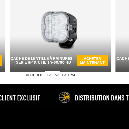
CACHE DE LENTILLE À RAINURES
CACHE
ACHETER
(SÉRIE RP & UTILITY-50/80 HD)
MAINTENANT
AFFICHER
PAR PAGE