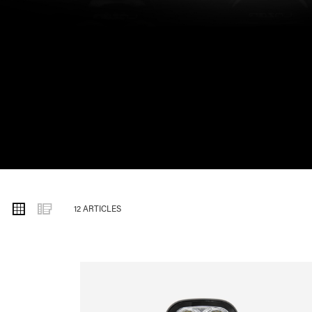
AFFICHER
Grille
Liste
12
ARTICLES
EN