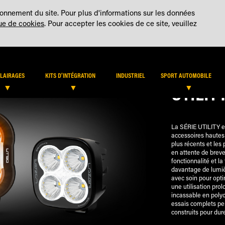
NOUS CONTACTER
COMPTE
tionnement du site. Pour plus d'informations sur les données
que de cookies
. Pour accepter les cookies de ce site, veuillez
LOCALISATEUR DE REVENDEURS
ACCÈS REV
LAIRAGES
KITS D’INTÉGRATION
INDUSTRIEL
SPORT AUTOMOBILE
UTILIT
La SÉRIE UTILITY e
accessoires hautes
plus récents et les
en attente de breve
fonctionnalité et la
davantage de lumiè
avec soin pour optim
une utilisation prol
incassable en poly
essais complets per
construits pour dure