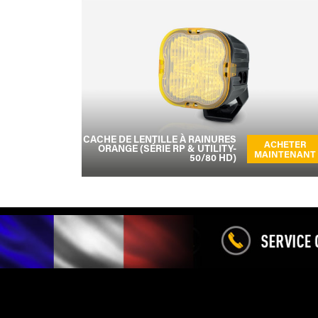
CACHE DE LENTILLE À RAINURES
ACHETER
ORANGE (SÉRIE RP & UTILITY-
MAINTENANT
50/80 HD)