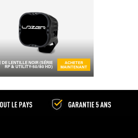
 DE LENTILLE NOIR (SÉRIE
ACHETER
RP & UTILITY-50/80 HD)
MAINTENANT