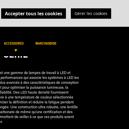
Accepter tous les cookies
Gérer les cookies
MON PANIER
ENDEURS
RECHERCHER
RECHERCH
ACCESSOIRES
MARCHANDISE
Y SÉRIE
st une gamme de lampes de travail à LED et
 performances qui associe les systèmes à LED les
 plus avancés à des caractéristiques de conception
t pour optimiser la puissance lumineuse, la
 fiabilité. Des LED haute densité fournissent
re à une température de couleur sélectionnée
iser la définition et réduire la fatigue pendant
ongée. Une construction ultra robuste, une lentille
carbonate de même qu'une certification et des
mettent de veiller à ce que ces produits soient
r.